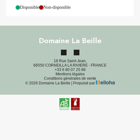
-
Disponible
-
Non-disponible
Domaine La Beille
18 Rue Saint-Jean,
66550 CORNEILLA LA RIVIERE - FRANCE
+33 6 80 07 25 88
Mentions légales
Conditions générales de vente
© 2026 Domaine La Beille
|
Propulsé par