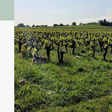
Adresse
18 Rue Saint-Jean, 66550, CORNEILLA LA RIVI
Téléphone
+33 6 80 07 25 88
Email
Contacter par email
VOTRE DEMANDE